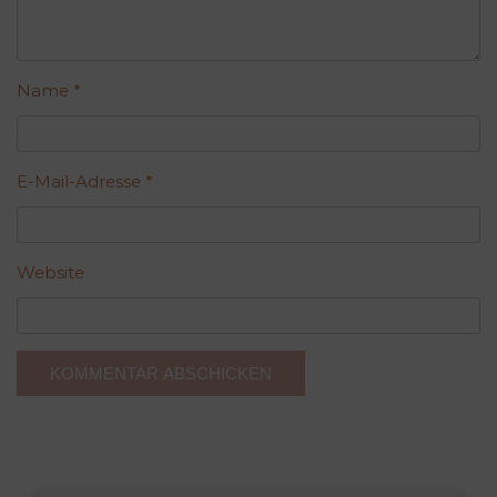
Name
*
E-Mail-Adresse
*
Website
A
l
t
e