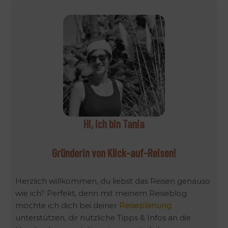
r
n
a
t
i
v
e
:
Hi, ich bin Tania
Gründerin von Klick-auf-Reisen!
Herzlich willkommen, du liebst das Reisen genauso
wie ich? Perfekt, denn mit meinem Reiseblog
möchte ich dich bei deiner
Reiseplanung
unterstützen, dir nützliche Tipps & Infos an die