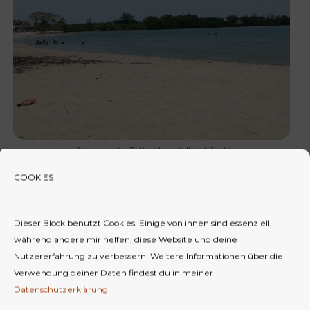
Strand an der Bottsanlegestelle (Hafen)
COOKIES
Caye Caulker, keine Strände?
Dieser Block benutzt Cookies. Einige von ihnen sind essenziell,
während andere mir helfen, diese Website und deine
Einen typischen Sandliegestrand gibt es hier nicht,
Nutzererfahrung zu verbessern.
Weitere Informationen über die
doch was erwartet dich auf Caye Caulker? Die kleine
Verwendung deiner Daten findest du in meiner
Insel liegt ca. 35 Kilometer nordöstlich von Belize City
Datenschutzerklärung
und wird mehrmals täglich von den Fähren
angefahren.