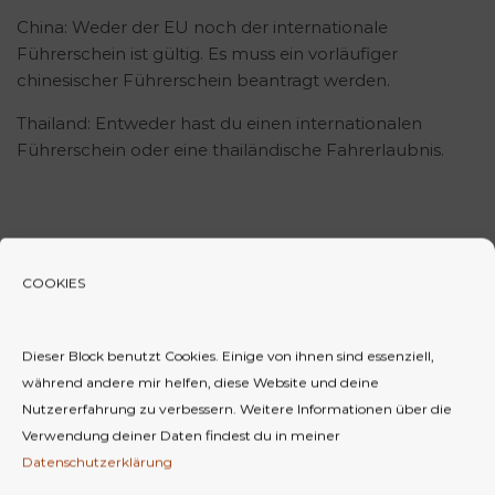
China: Weder der EU noch der internationale
Führerschein ist gültig. Es muss ein vorläufiger
chinesischer Führerschein beantragt werden.
Thailand: Entweder hast du einen internationalen
Führerschein oder eine thailändische Fahrerlaubnis.
4. Woher bekomme ich einen
COOKIES
internationalen Führerschein?
Dieser Block benutzt Cookies. Einige von ihnen sind essenziell,
Die Beantragung ist relativ einfach. Du kannst in deiner
während andere mir helfen, diese Website und deine
Stadt in dem
zuständigen Verkehrsamt
den
Nutzererfahrung zu verbessern.
Weitere Informationen über die
internationalen Führerschein beantragen. Dazu
Verwendung deiner Daten findest du in meiner
brauchst du deinen Führerschein, ein biometrisches
Datenschutzerklärung
Passfoto, deinen Personalausweis oder Reisepass (mit