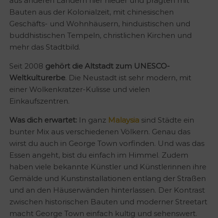
aus anderen Ländern hier nieder und prägten mit
Bauten aus der Kolonialzeit, mit chinesischen
Geschäfts- und Wohnhäusern, hinduistischen und
buddhistischen Tempeln, christlichen Kirchen und
mehr das Stadtbild.
Seit 2008
gehört die Altstadt zum UNESCO-
Weltkulturerbe
. Die Neustadt ist sehr modern, mit
einer Wolkenkratzer-Kulisse und vielen
Einkaufszentren.
Was dich erwartet:
In ganz
Malaysia
sind Städte ein
bunter Mix aus verschiedenen Völkern. Genau das
wirst du auch in George Town vorfinden. Und was das
Essen angeht, bist du einfach im Himmel. Zudem
haben viele bekannte Künstler und Künstlerinnen ihre
Gemälde und Kunstinstallationen entlang der Straßen
und an den Häuserwänden hinterlassen. Der Kontrast
zwischen historischen Bauten und moderner Streetart
macht George Town einfach kultig und sehenswert.