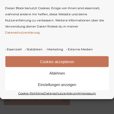
Dieser Block benutzt Cookies. Einige von ihnen sind essenziell,
während andere mir helfen, diese Website und deine
Nutzererfahrung zu verbessern.
Weitere Informationen über die
Verwendung deiner Daten findest du in meiner
Datenschutzerklärung
Name
*
•
Essenziell
•
Statistiken
•
Marketing
•
Externe Medien
E-Mail-Adresse
*
Cookies akzeptieren
Ablehnen
Website
Einstellungen anzeigen
Cookie-Richtlinie
Datenschutzerklärung
Impressum
A