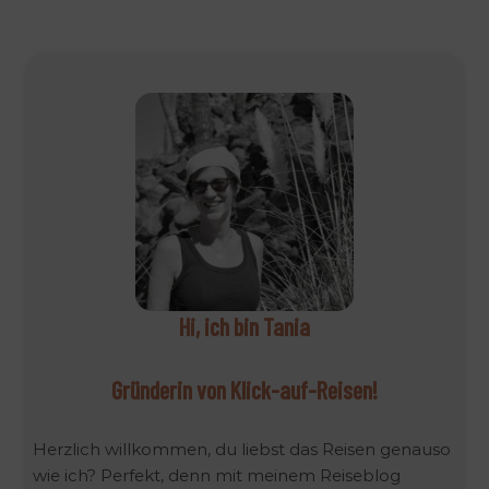
l
t
e
r
n
a
t
i
v
e
:
Hi, ich bin Tania
Gründerin von Klick-auf-Reisen!
Herzlich willkommen, du liebst das Reisen genauso
wie ich? Perfekt, denn mit meinem Reiseblog